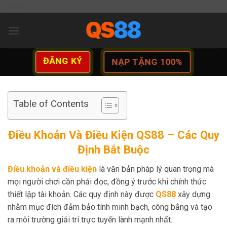
Bỏ
```html
```
qua
nội
dung
ĐĂNG KÝ
NẠP TẶNG 100%
Table of Contents
Điều Khoản Và Điều Kiện QS88 – Các Quy
Định Bắt Buộc
Điều khoản và điều kiện
là văn bản pháp lý quan trọng mà
mọi người chơi cần phải đọc, đồng ý trước khi chính thức
thiết lập tài khoản. Các quy định này được
QS88
xây dựng
nhằm mục đích đảm bảo tính minh bạch, công bằng và tạo
ra môi trường giải trí trực tuyến lành mạnh nhất.