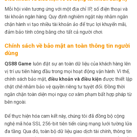
Mỗi hội viên tương ứng với một địa chỉ IP, số điện thoại và
tài khoản ngân hàng. Quy định nghiêm ngặt này nhằm ngăn
chặn hành vi tạo nhiều tài khoản ảo để trục lợi khuyến mãi,
đảm bảo tính công bằng cho tất cả người chơi.
Chính sách về bảo mật an toàn thông tin người
dùng
QS88 Game
luôn đặt sự an toàn dữ liệu của khách hàng lên
vị trí ưu tiên hàng đầu trong mọi hoạt động vận hành. Vì thế,
chính sách bảo mật,
điều khoản và điều kiện
được thiết lập
chặt chẽ nhằm bảo vệ quyền riêng tư tuyệt đối. Đồng thời
ngăn chặn toàn diện mọi nguy cơ xâm phạm bất hợp pháp từ
bên ngoài.
Để thực hiện hóa cam kết này, chúng tôi đã đồng bộ cộng
nghệ mã hóa SSL 256-bit tiên tiến cùng mạng lưới tường lửa
đa tầng. Qua đó, toàn bộ dữ liệu giao dịch tài chính, thông tin