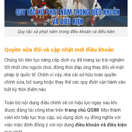
Quy tắc xử phạt nằm trong điều khoản và điều kiện
Quyền sửa đổi và cập nhật mới điều khoản
Chúng tôi liên tục nâng cấp dịch vụ để mang lại trải nghiệm
tốt nhất cho người chơi, đồng thời đáp ứng thay đổi về mặt
pháp lý quốc tế. Chính vì vậy, nhà cái sở hữu toàn quyền
chỉnh sửa, bổ sung hoặc thay thế các quy định vận hành vào
bất kỳ thời điểm nào.
Toàn bộ nội dung điều chỉnh sẽ có hiệu lực ngay sau khi
được đăng tải công khai trên
trang chủ QS88
. Mọi thành
viên khi tiếp tục truy cập, sử dụng dịch vụ đồng nghĩa với
việc mặc định đồng ý với nội dung
điều khoản và điều kiện