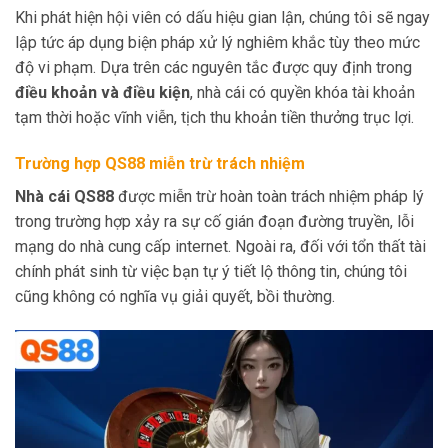
Khi phát hiện hội viên có dấu hiệu gian lận, chúng tôi sẽ ngay
lập tức áp dụng biện pháp xử lý nghiêm khắc tùy theo mức
độ vi phạm. Dựa trên các nguyên tắc được quy định trong
điều khoản và điều kiện
, nhà cái có quyền khóa tài khoản
tạm thời hoặc vĩnh viễn, tịch thu khoản tiền thưởng trục lợi.
Trường hợp QS88 miễn trừ trách nhiệm
Nhà cái QS88
được miễn trừ hoàn toàn trách nhiệm pháp lý
trong trường hợp xảy ra sự cố gián đoạn đường truyền, lỗi
mạng do nhà cung cấp internet. Ngoài ra, đối với tổn thất tài
chính phát sinh từ việc bạn tự ý tiết lộ thông tin, chúng tôi
cũng không có nghĩa vụ giải quyết, bồi thường.