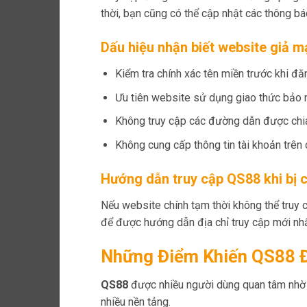
thời, bạn cũng có thể cập nhật các thông bá
Dấu hiệu nhận biết website giả 
Kiểm tra chính xác tên miền trước khi đă
Ưu tiên website sử dụng giao thức bảo
Không truy cập các đường dẫn được chia
Không cung cấp thông tin tài khoản trên
Hướng dẫn truy cập QS88 khi bị 
Nếu website chính tạm thời không thể truy
để được hướng dẫn địa chỉ truy cập mới nhấ
Những Điểm Khiến QS88 
QS88
được nhiều người dùng quan tâm nhờ sự
nhiều nền tảng.