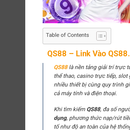
Table of Contents
QS88 – Link Vào QS88
QS88
là nền tảng giải trí tr
thể thao, casino trực tiếp, slo
nhiều thiết bị cùng quy trình g
cả máy tính và điện thoại.
Khi tìm kiếm
QS88
, đa số ngư
dụng
, phương thức nạp/rút ti
tố như độ an toàn của hệ thống