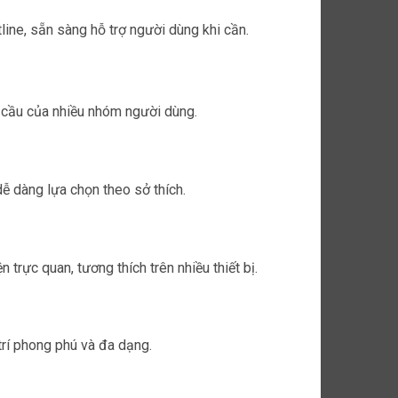
ine, sẵn sàng hỗ trợ người dùng khi cần.
hu cầu của nhiều nhóm người dùng.
ễ dàng lựa chọn theo sở thích.
trực quan, tương thích trên nhiều thiết bị.
rí phong phú và đa dạng.