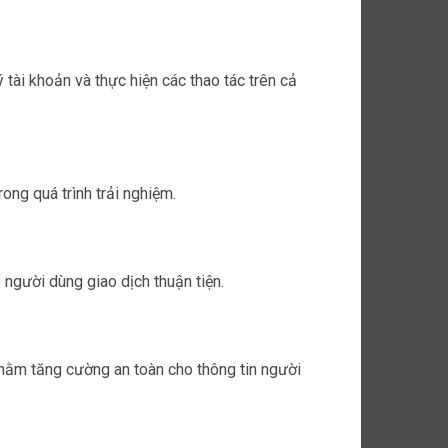
 tài khoản và thực hiện các thao tác trên cả
ng quá trình trải nghiệm.
p người dùng giao dịch thuận tiện.
nhằm tăng cường an toàn cho thông tin người