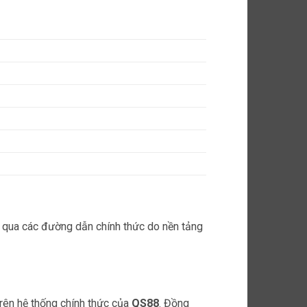
 qua các đường dẫn chính thức do nền tảng
trên hệ thống chính thức của
QS88
. Đồng