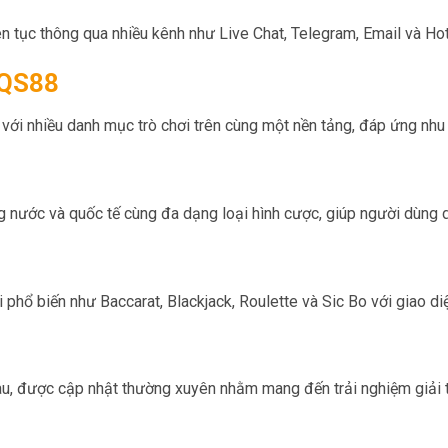
 tục thông qua nhiều kênh như Live Chat, Telegram, Email và Hotl
 QS88
ạng với nhiều danh mục trò chơi trên cùng một nền tảng, đáp ứng n
g nước và quốc tế cùng đa dạng loại hình cược, giúp người dùng d
ổ biến như Baccarat, Blackjack, Roulette và Sic Bo với giao diện 
au, được cập nhật thường xuyên nhằm mang đến trải nghiệm giải t