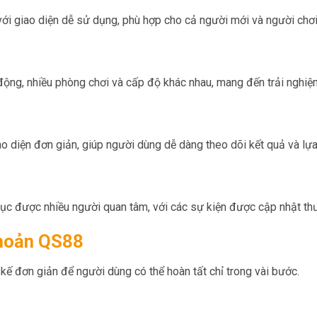
với giao diện dễ sử dụng, phù hợp cho cả người mới và người chơi
ộng, nhiều phòng chơi và cấp độ khác nhau, mang đến trải nghiệm 
ao diện đơn giản, giúp người dùng dễ dàng theo dõi kết quả và l
ục được nhiều người quan tâm, với các sự kiện được cập nhật thư
Khoản QS88
kế đơn giản để người dùng có thể hoàn tất chỉ trong vài bước.