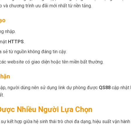
o và chương trình ưu đãi mới nhất từ nền tảng.
mạo
ng nhập.
 mật
HTTPS
.
 sẻ từ nguồn không đáng tin cậy.
 các website có giao diện hoặc tên miền bất thường.
chặn
 cập, người dùng nên sử dụng link dự phòng được
QS88
cập nhật 
t.
Được Nhiều Người Lựa Chọn
 kết hợp giữa hệ sinh thái trò chơi đa dạng, hiệu suất vận hành ổ