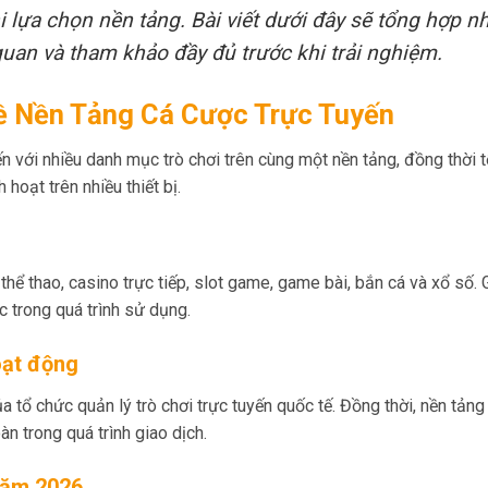
i lựa chọn nền tảng. Bài viết dưới đây sẽ tổng hợp 
 quan và tham khảo đầy đủ trước khi trải nghiệm.
ề Nền Tảng Cá Cược Trực Tuyến
tuyến với nhiều danh mục trò chơi trên cùng một nền tảng, đồng thời
 hoạt trên nhiều thiết bị.
hể thao, casino trực tiếp, slot game, game bài, bắn cá và xổ số. 
 trong quá trình sử dụng.
oạt động
 tổ chức quản lý trò chơi trực tuyến quốc tế. Đồng thời, nền tả
àn trong quá trình giao dịch.
năm 2026