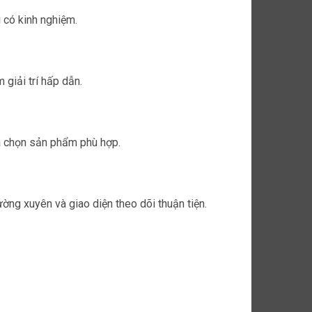
 có kinh nghiệm.
giải trí hấp dẫn.
ựa chọn sản phẩm phù hợp.
ờng xuyên và giao diện theo dõi thuận tiện.