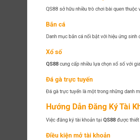
QS88 sở hữu nhiều trò chơi bài quen thuộc 
Bắn cá
Danh mục bắn cá nổi bật với hiệu ứng sinh đ
Xổ số
QS88
cung cấp nhiều lựa chọn xổ số với gi
Đá gà trực tuyến
Đá gà trực tuyến là một trong những danh m
Hướng Dẫn Đăng Ký Tài 
Việc đăng ký tài khoản tại
QS88
được thiết 
Điều kiện mở tài khoản