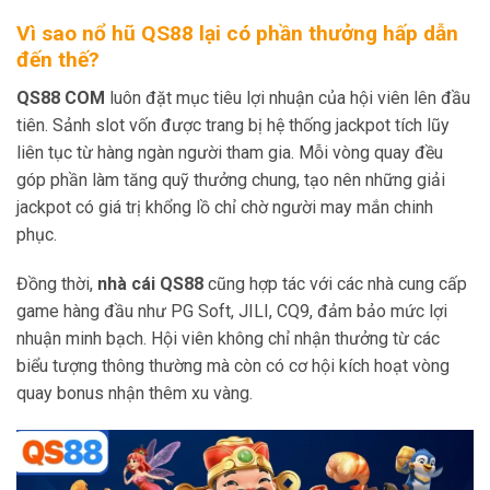
Vì sao nổ hũ QS88 lại có phần thưởng hấp dẫn
đến thế?
QS88 COM
luôn đặt mục tiêu lợi nhuận của hội viên lên đầu
tiên. Sảnh slot vốn được trang bị hệ thống jackpot tích lũy
liên tục từ hàng ngàn người tham gia. Mỗi vòng quay đều
góp phần làm tăng quỹ thưởng chung, tạo nên những giải
jackpot có giá trị khổng lồ chỉ chờ người may mắn chinh
phục.
Đồng thời,
nhà cái QS88
cũng hợp tác với các nhà cung cấp
game hàng đầu như PG Soft, JILI, CQ9, đảm bảo mức lợi
nhuận minh bạch. Hội viên không chỉ nhận thưởng từ các
biểu tượng thông thường mà còn có cơ hội kích hoạt vòng
quay bonus nhận thêm xu vàng.