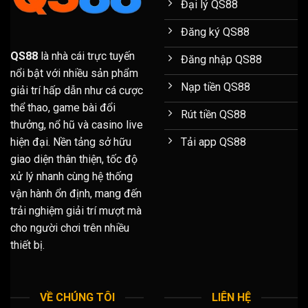
Đại lý QS88
Đăng ký QS88
QS88
là nhà cái trực tuyến
Đăng nhập QS88
nổi bật với nhiều sản phẩm
Nạp tiền QS88
giải trí hấp dẫn như cá cược
thể thao, game bài đổi
Rút tiền QS88
thưởng, nổ hũ và casino live
Tải app QS88
hiện đại. Nền tảng sở hữu
giao diện thân thiện, tốc độ
xử lý nhanh cùng hệ thống
vận hành ổn định, mang đến
trải nghiệm giải trí mượt mà
cho người chơi trên nhiều
thiết bị.
VỀ CHÚNG TÔI
LIÊN HỆ