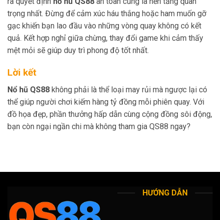
ra quyết định
nổ hũ QS88
an toàn cũng là nền tảng quan
trọng nhất. Đừng để cảm xúc háu thắng hoặc ham muốn gỡ
gạc khiến bạn lao đầu vào những vòng quay không có kết
quả. Kết hợp nghỉ giữa chừng, thay đổi game khi cảm thấy
mệt mỏi sẽ giúp duy trì phong độ tốt nhất.
Lời kết
Nổ hũ QS88
không phải là thể loại may rủi mà ngược lại có
thể giúp người chơi kiếm hàng tỷ đồng mỗi phiên quay. Với
đồ họa đẹp, phần thưởng hấp dẫn cùng cộng đồng sôi động,
bạn còn ngại ngần chi mà không tham gia QS88 ngay?
HƯỚNG DẪN