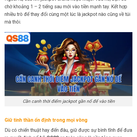
chờ khoảng 1 – 2 tiếng sau mới vào tiền mạnh tay. Kết hợp
nhiều trò để thay đổi cùng một lúc là jackpot nào cũng về túi
mà thôi.
Cần canh thời điểm jackpot gần nổ để vào tiền
Giữ tinh thần ổn định trong mọi vòng
Dù có chiến thuật hay đến đâu, giữ được sự bình tĩnh để đưa