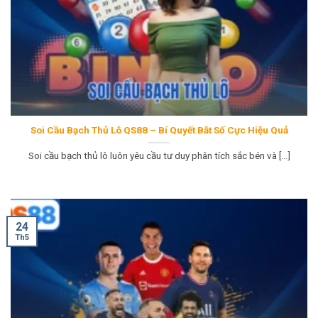
Soi Cầu Bạch Thủ Lô QS88 – Bí Quyết Bắt Số Cực Hiệu Quả
Soi cầu bạch thủ lô luôn yêu cầu tư duy phân tích sắc bén và [...]
24
Th5