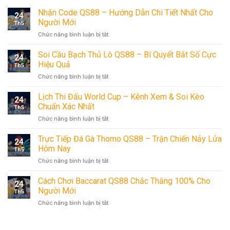
Nhận Code QS88 – Hướng Dẫn Chi Tiết Nhất Cho
24
Người Mới
Th5
ở
Chức năng bình luận bị tắt
Nhận
Code
Soi Cầu Bạch Thủ Lô QS88 – Bí Quyết Bắt Số Cực
24
QS88
Hiệu Quả
Th5
–
ở
Chức năng bình luận bị tắt
Hướng
Soi
Dẫn
Cầu
Lịch Thi Đấu World Cup – Kênh Xem & Soi Kèo
Chi
24
Bạch
Tiết
Chuẩn Xác Nhất
Th5
Thủ
Nhất
ở
Chức năng bình luận bị tắt
Lô
Cho
Lịch
QS88
Người
Thi
Trực Tiếp Đá Gà Thomo QS88 – Trận Chiến Nảy Lửa
–
Mới
24
Đấu
Bí
Hôm Nay
Th5
World
Quyết
ở
Chức năng bình luận bị tắt
Cup
Bắt
Trực
–
Số
Tiếp
Cách Chơi Baccarat QS88 Chắc Thắng 100% Cho
Kênh
Cực
24
Đá
Xem
Người Mới
Hiệu
Th5
Gà
&
Quả
ở
Chức năng bình luận bị tắt
Thomo
Soi
Cách
QS88
Kèo
Chơi
–
Chuẩn
Baccarat