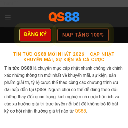
Bỏ
```html
```
qua
nội
dung
ĐĂNG KÝ
NẠP TẶNG 100%
TIN TỨC QS88 MỚI NHẤT 2026 – CẬP NHẬT
KHUYẾN MÃI, SỰ KIỆN VÀ CÁ CƯỢC
Tin tức QS88
là chuyên mục cập nhật nhanh chóng và chính
xác những thông tin mới nhất về khuyến mãi, sự kiện, sản
phẩm giải trí, tỷ lệ cược thể thao cùng các chương trình ưu
đãi hấp dẫn tại QS88. Người chơi có thể dễ dàng theo dõi
những thay đổi quan trọng, kinh nghiệm cá cược hữu ích và
các xu hướng giải trí trực tuyến nổi bật để không bỏ lỡ bất
kỳ cơ hội nhận thưởng giá trị nào từ
QS88
.