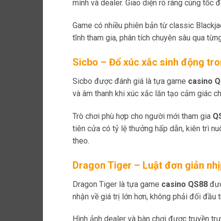
mình và dealer. Giao diện rõ ràng cùng tốc 
Game có nhiều phiên bản từ classic Blackjac
tĩnh tham gia, phân tích chuyên sâu qua từn
Sicbo – Đổ xúc xắc sinh động tro
Sicbo được đánh giá là tựa game
casino 
và âm thanh khi xúc xắc lăn tạo cảm giác 
Trò chơi phù hợp cho người mới tham gia
Q
tiên cửa có tỷ lệ thưởng hấp dẫn, kiên trì n
theo.
Dragon Tiger – Luật đơn giản nh
Dragon Tiger là tựa game
casino QS88
đượ
nhận về giá trị lớn hơn, không phải đối đầu 
Hình ảnh dealer và bàn chơi được truyền trự