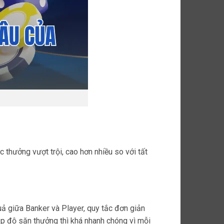
thưởng vượt trội, cao hơn nhiều so với tất
ả giữa Banker và Player, quy tắc đơn giản
ịp độ săn thưởng thì khá nhanh chóng vì mỗi