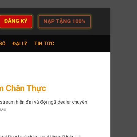
ĐĂNG KÝ
NẠP TẶNG 100%
SỐ
ĐẠI LÝ
TIN TỨC
ệm Chân Thực
stream hiện đại và đội ngũ dealer chuyên
nào.