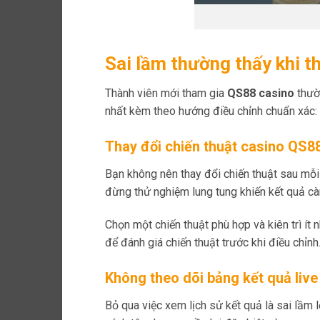
Sai lầm thường thấy khi 
Thành viên mới tham gia
QS88 casino
thườn
nhất kèm theo hướng điều chỉnh chuẩn xác:
Thay đổi chiến thuật casino QS88
Bạn không nên thay đổi chiến thuật sau mỗi 
đừng thử nghiệm lung tung khiến kết quả cà
Chọn một chiến thuật phù hợp và kiên trì ít 
để đánh giá chiến thuật trước khi điều chỉnh
Không theo dõi bảng kết quả live
Bỏ qua việc xem lịch sử kết quả là sai lầm 