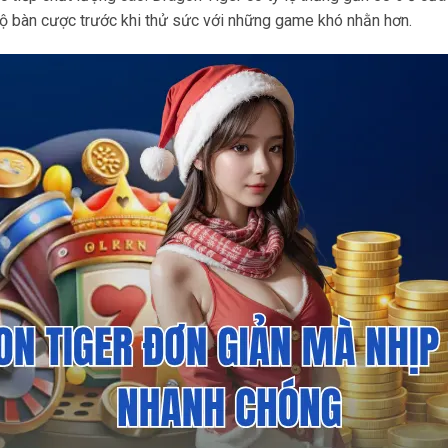
độ bàn cược trước khi thử sức với những game khó nhằn hơn.