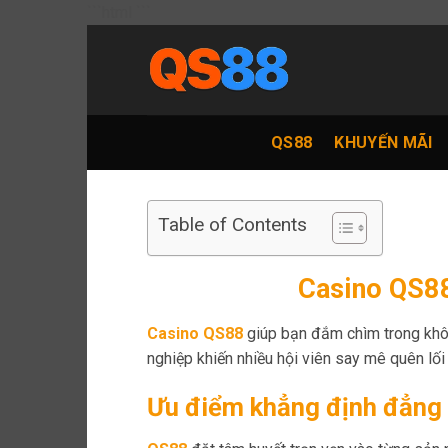
Bỏ
```html
```
qua
nội
dung
QS88
KHUYẾN MÃI
Table of Contents
Casino QS88
Casino QS88
giúp bạn đắm chìm trong khô
nghiệp khiến nhiều hội viên say mê quên lố
Ưu điểm khẳng định đẳng