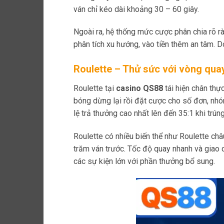
ván chỉ kéo dài khoảng 30 – 60 giây.
Ngoài ra, hệ thống mức cược phân chia rõ rà
phân tích xu hướng, vào tiền thêm an tâm. Do
Roulette – Thử sức với vòng qua
Roulette tại
casino QS88
tái hiện chân thự
bóng dừng lại rồi đặt cược cho số đơn, nhó
lệ trả thưởng cao nhất lên đến 35:1 khi trún
Roulette có nhiều biến thể như Roulette châ
trăm ván trước. Tốc độ quay nhanh và giao 
các sự kiện lớn với phần thưởng bổ sung.