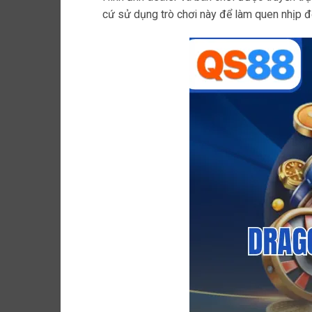
cứ sử dụng trò chơi này để làm quen nhịp 