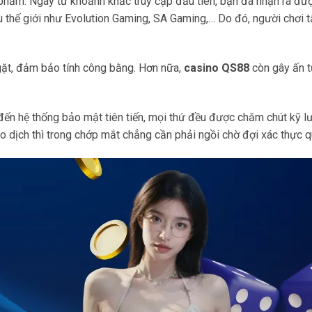
phẩm. Ngay từ khoảnh khắc truy cập đầu tiên, bạn đã nhận ra đượ
u thế giới như Evolution Gaming, SA Gaming,… Do đó, người chơi 
ặt, đảm bảo tính công bằng. Hơn nữa,
casino QS88
còn gây ấn t
ến hệ thống bảo mật tiên tiến, mọi thứ đều được chăm chút kỹ lư
iao dịch thì trong chớp mắt chẳng cần phải ngồi chờ đợi xác thực q