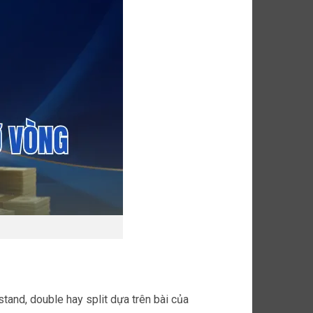
stand, double hay split dựa trên bài của