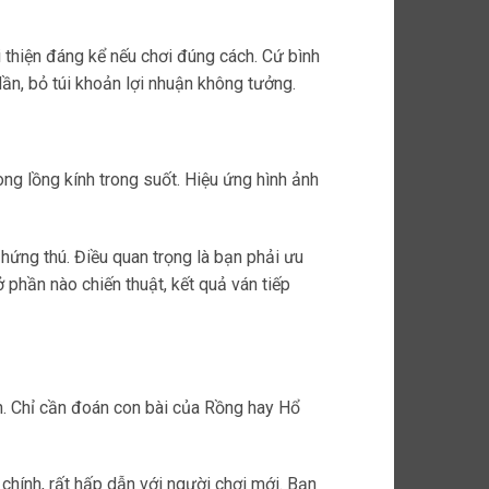
i thiện đáng kể nếu chơi đúng cách. Cứ bình
dần, bỏ túi khoản lợi nhuận không tưởng.
ng lồng kính trong suốt. Hiệu ứng hình ảnh
 hứng thú. Điều quan trọng là bạn phải ưu
ở phần nào chiến thuật, kết quả ván tiếp
n. Chỉ cần đoán con bài của Rồng hay Hổ
chính, rất hấp dẫn với người chơi mới. Bạn