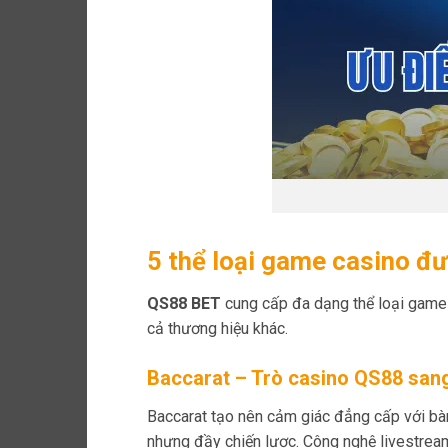
5 thể loại game casino đ
QS88 BET
cung cấp đa dạng thể loại game c
cả thương hiệu khác.
Baccarat – Trò casino QS88 san
Baccarat tạo nên cảm giác đẳng cấp với bàn
nhưng đầy chiến lược. Công nghệ livestream