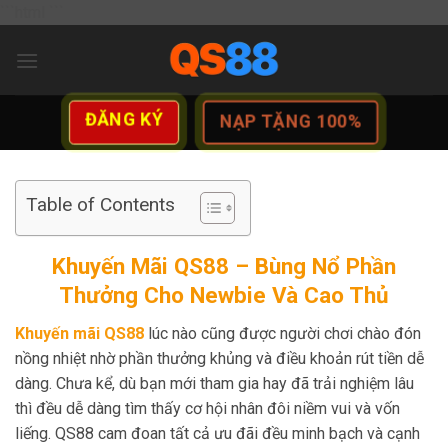
Bỏ
```html
```
qua
nội
dung
ĐĂNG KÝ
NẠP TẶNG 100%
Table of Contents
Khuyến Mãi QS88 – Bùng Nổ Phần
Thưởng Cho Newbie Và Cao Thủ
Khuyến mãi QS88
lúc nào cũng được người chơi chào đón
nồng nhiệt nhờ phần thưởng khủng và điều khoản rút tiền dễ
dàng. Chưa kể, dù bạn mới tham gia hay đã trải nghiệm lâu
thì đều dễ dàng tìm thấy cơ hội nhân đôi niềm vui và vốn
liếng. QS88 cam đoan tất cả ưu đãi đều minh bạch và cạnh