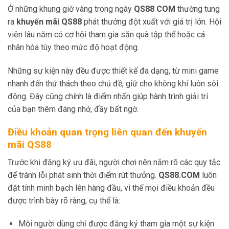
Ở những khung giờ vàng trong ngày
QS88 COM
thường tung
ra
khuyến mãi QS88
phát thưởng đột xuất với giá trị lớn. Hội
viên lâu năm có cơ hội tham gia săn quà tập thể hoặc cá
nhân hóa tùy theo mức độ hoạt động.
Những sự kiện này đều được thiết kế đa dạng, từ mini game
nhanh đến thử thách theo chủ đề, giữ cho không khí luôn sôi
động. Đây cũng chính là điểm nhấn giúp hành trình giải trí
của bạn thêm đáng nhớ, đầy bất ngờ.
Điều khoản quan trọng liên quan đến khuyến
mãi QS88
Trước khi đăng ký ưu đãi, người chơi nên nắm rõ các quy tắc
để tránh lỗi phát sinh thời điểm rút thưởng.
QS88.COM
luôn
đặt tính minh bạch lên hàng đầu, vì thế mọi điều khoản đều
được trình bày rõ ràng, cụ thể là:
Mỗi người dùng chỉ được đăng ký tham gia một sự kiện