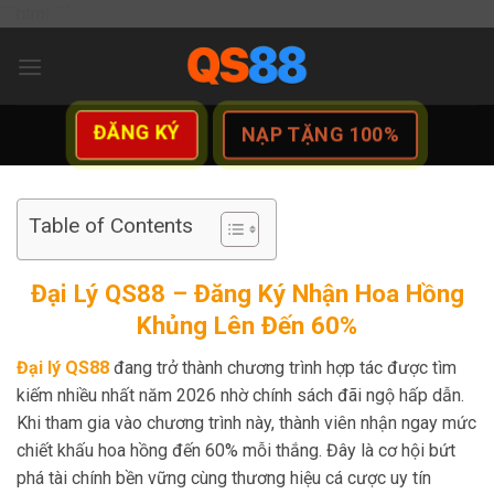
Bỏ
```html
```
qua
nội
dung
ĐĂNG KÝ
NẠP TẶNG 100%
Table of Contents
Đại Lý QS88 – Đăng Ký Nhận Hoa Hồng
Khủng Lên Đến 60%
Đại lý QS88
đang trở thành chương trình hợp tác được tìm
kiếm nhiều nhất năm 2026 nhờ chính sách đãi ngộ hấp dẫn.
Khi tham gia vào chương trình này, thành viên nhận ngay mức
chiết khấu hoa hồng đến 60% mỗi thắng. Đây là cơ hội bứt
phá tài chính bền vững cùng thương hiệu cá cược uy tín