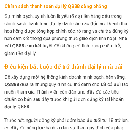
Chính sách thanh toán đại lý QS88 sòng phẳng
Sự minh bạch, uy tín luôn là yếu tố đặt lên hàng đầu trong
chính sách thanh toán đại lý dành cho các đối tác. Doanh thu
hoa hồng được tổng hợp chính xác, rõ ràng và chi trả đúng kỳ
hạn cam kết thông qua phương thức giao dịch linh hoạt.
Nhà
cái QS88
cam kết tuyệt đối không có tình trạng chậm trễ,
giam tiền đại lý.
Điều kiện bắt buộc để trở thành đại lý nhà cái
Để xây dựng một hệ thống kinh doanh minh bạch, bền vững,
QS888
đưa ra những quy định cụ thể dành cho tất cả đối tác
muốn tham gia. Thành viên cần đáp ứng đầy đủ các tiêu
chuẩn cơ bản sau đây trước khi gửi đơn đăng ký tài khoản
đại lý QS88
.
Trước hết, người đăng ký phải đảm bảo độ tuổi từ 18 trở lên,
có đầy đủ năng lực hành vi dân sự theo quy định của pháp