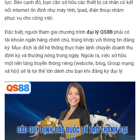
lực. Bên cạnh đó, bạn cần sở hữu các thiết bị cá nhân có kết
nối internet ổn định như máy tính, Ipad, điện thoại nhằm
phục vụ cho công việc.
Đặc biệt, người tham gia chương trình
đại lý QS88
phải có
tài khoản ngân hàng chính chủ, trùng khớp với thông tin đăng
ký. Mục đích là để hệ thống thực hiện lệnh chuyển doanh thu
định kỳ và thưởng nóng trong ngày. Ngoài ra, việc sở hữu
một nền tảng truyền thông riêng (website, blog, Group mạng
xã hội) sẽ là lợi thế lớn dành cho bạn khi đăng ký đại lý.